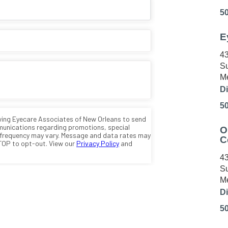
5
E
43
Su
Me
Di
5
O
C
43
Su
Me
Di
5