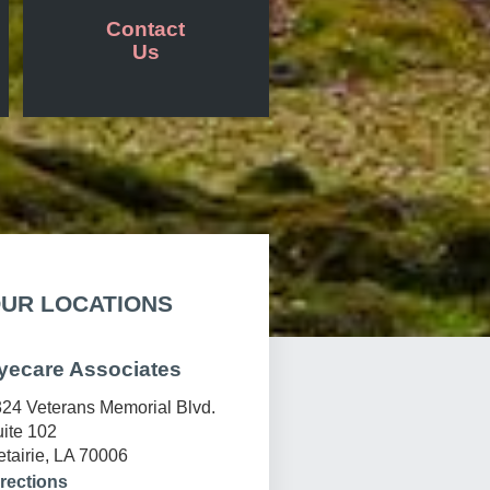
Contact
Us
UR LOCATIONS
yecare Associates
24 Veterans Memorial Blvd.
ite 102
tairie, LA 70006
rections