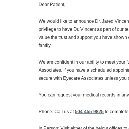
Dear Patient,
We would like to announce Dr. Jared Vincent
privilege to have Dr. Vincent as part of our 
value the trust and support you have shown o
family.
We are confident in our ability to meet you
Associates. If you have a scheduled appointm
secure with Eyecare Associates unless you co
You can request your medical records in any 
Phone: Call us at
504-455-9825
to complete 
In Person: Visit either of the below offices t